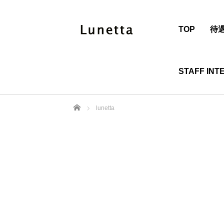
TOP
待
STAFF INT
ホーム
lunetta