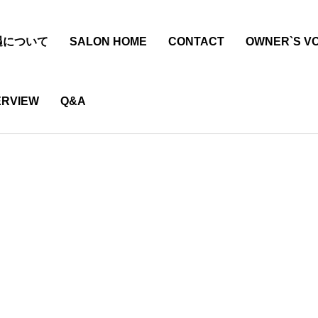
遇について
SALON HOME
CONTACT
OWNER`S VO
ERVIEW
Q&A